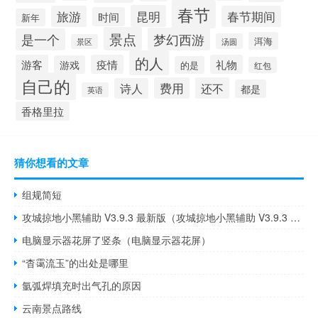
春节
昆明
旅游
春节期间
时间
新年
景点
梦幻西游
是一个
洱海
汤圆
景区
的人
游客
疫情
礼物
游戏
的是
红包
自己的
费用
还不
诗人
都是
英语
香格里拉
猜你想看的文章
组规简短
攻城掠地小黑辅助 V3.9.3 最新版（攻城掠地小黑辅助 V3.9.3 最新版功能简介）
电脑显示器花屏了竖条（电脑显示器花屏）
“杳霭流玉”的出处是哪里
氩弧焊填充时出气孔的原因
云南景点路线