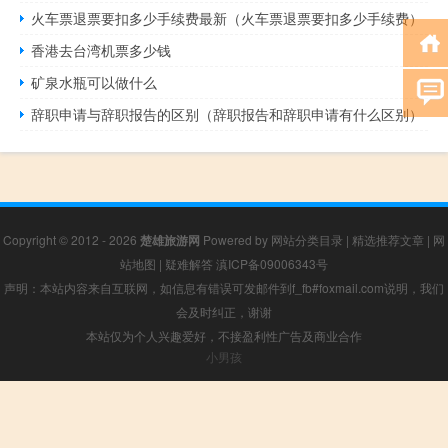
火车票退票要扣多少手续费最新（火车票退票要扣多少手续费）
香港去台湾机票多少钱
矿泉水瓶可以做什么
辞职申请与辞职报告的区别（辞职报告和辞职申请有什么区别）
Copyright © 2012 - 2026
楚雄旅游网
Powered by
网站分类目录
|
精选推荐文章
|
网
站地图
|
疑难解答
滇ICP备09006343号
声明：本站内容来自互联网，如信息有错误可发邮件到f_fb#foxmail.com说明，我们
会及时纠正，谢谢
本站仅为个人兴趣爱好，不接盈利性广告及商业合作
小男孩