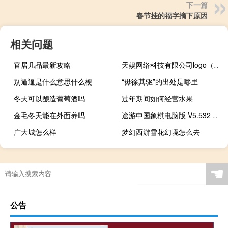
下一篇
春节挂的福字摘下原因
相关问题
官居几品最新攻略
天娱网络科技有限公司logo（天娱网）
别逼逼是什么意思什么梗
“毋徐其驱”的出处是哪里
冬天可以酿造葡萄酒吗
过年期间如何经营水果
金毛冬天能在外面养吗
途游中国象棋电脑版 V5.532 模拟器官方版（途游中国象棋电脑版 V5.532 模拟器官方版功能简介）
广大城怎么样
梦幻西游雪花幻境怎么去
☚
公告