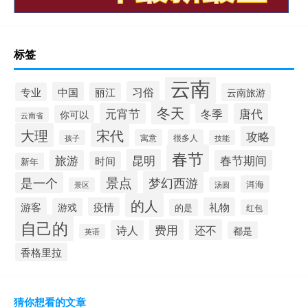
标签
云南
习俗
中国
专业
丽江
云南旅游
冬天
元宵节
唐代
冬季
你可以
云南省
大理
宋代
攻略
寓意
很多人
孩子
技能
春节
昆明
旅游
春节期间
时间
新年
景点
梦幻西游
是一个
洱海
汤圆
景区
的人
游客
疫情
礼物
游戏
的是
红包
自己的
费用
还不
诗人
都是
英语
香格里拉
猜你想看的文章