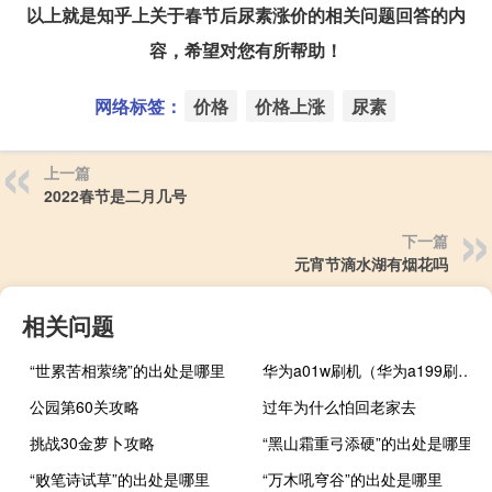
以上就是知乎上关于春节后尿素涨价的相关问题回答的内
容，希望对您有所帮助！
网络标签：
价格
价格上涨
尿素
上一篇
2022春节是二月几号
下一篇
元宵节滴水湖有烟花吗
相关问题
“世累苦相萦绕”的出处是哪里
华为a01w刷机（华为a199刷机）
公园第60关攻略
过年为什么怕回老家去
挑战30金萝卜攻略
“黑山霜重弓添硬”的出处是哪里
“败笔诗试草”的出处是哪里
“万木吼穹谷”的出处是哪里