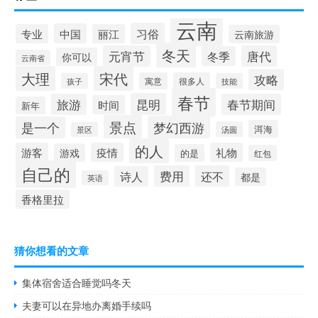
云南
习俗
中国
专业
丽江
云南旅游
冬天
元宵节
唐代
冬季
你可以
云南省
大理
宋代
攻略
寓意
很多人
孩子
技能
春节
昆明
旅游
春节期间
时间
新年
景点
梦幻西游
是一个
洱海
汤圆
景区
的人
游客
疫情
礼物
游戏
的是
红包
自己的
费用
还不
诗人
都是
英语
香格里拉
猜你想看的文章
集体宿舍适合睡觉吗冬天
夫妻可以在异地办离婚手续吗