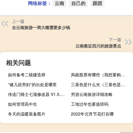
网络标签：
云南
自己的
跟团
上一篇
去云南旅游一周大概需要多少钱
下一篇
云南靠近四川的旅游景点
相关问题
如何备考二级建造师
风能股票有哪些（我想要购买获利可能性高的股票请问风能股票龙头有哪些?）
“健儿庇旁妇”的出处是哪里
三基色是什么光（三基色是什么意思）
传送门骑士七项修改器 V1.5.2 风灵月影版（传送门骑士七项修改器 V1.5.2 风灵月影版功能简介）
穷游云南旅游详细攻略
如何管理高中生
工地过年也要值班吗
冬天的温暖装备图片
2022年元宵节花灯在哪