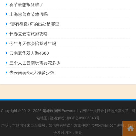
春节最想报答谁了
上海惠普春节放假吗
“吏有循良择”的出处是哪里
长春去云南旅游攻略
今年冬天你会陪我过年吗
云南豪华双人游4680
三个人去云南玩需要花多少
去云南玩6天大概多少钱
Copyright © 2012 - 2026
楚雄旅游网
Powered by
网站分类目录
|
精选推荐文章
|
网
站地图
|
疑难解答
滇ICP备09006343号
声明：本站内容来自互联网，如信息有错误可发邮件到f_fb#foxmail.com说明，我们
会及时纠正，谢谢