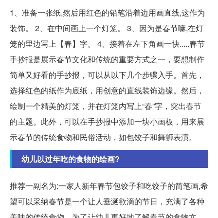
1、准备一张纸,然后用红色的铅笔沿着边用画直线,这作为
装饰。 2、在中间画上一个灯笼。 3、因为是春节嘛,在灯
笼的里边写上【春】字。 4、接着在左下角画一快.....
春节
手抄报是展示春节文化和传统的重要方式之一，要想制作
简单又好看的手抄报，可以从以下几个步骤入手。首先，
选择红色的纸作为底纸，用创意的直线装饰边缘。然后，
绘制一个精美的灯笼，并在灯笼内写上“春”字，突出春节
的主题。此外，可以在手抄报中添加一块小画板，用来展
示春节的传统食物和民俗活动，如包饺子和舞狮表演。
幼儿以过年吃的食物的绘画?
推荐一副名为:一家人新年春节包饺子和吃饺子的简笔画,希
望可以采纳
春节是一个让人垂涎欲滴的节日，充满了各种
美味的传统食物。为了让幼儿更好地了解春节的食物文