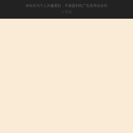
本站仅为个人兴趣爱好，不接盈利性广告及商业合作
小男孩