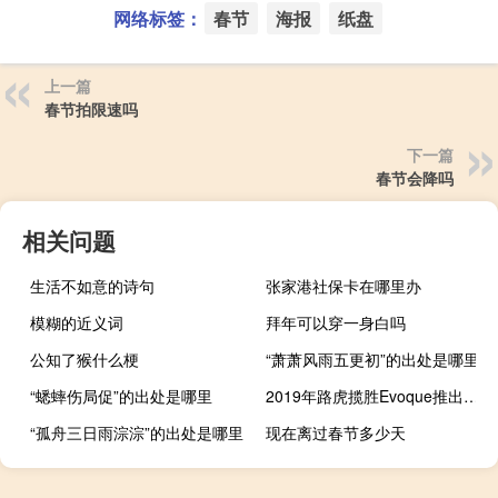
网络标签：
春节
海报
纸盘
上一篇
春节拍限速吗
下一篇
春节会降吗
相关问题
生活不如意的诗句
张家港社保卡在哪里办
模糊的近义词
拜年可以穿一身白吗
公知了猴什么梗
“萧萧风雨五更初”的出处是哪里
“蟋蟀伤局促”的出处是哪里
2019年路虎揽胜Evoque推出1.5 3cyl混合动力车
“孤舟三日雨淙淙”的出处是哪里
现在离过春节多少天