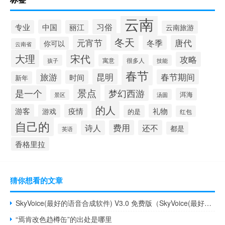
云南
习俗
中国
专业
丽江
云南旅游
冬天
元宵节
唐代
冬季
你可以
云南省
大理
宋代
攻略
寓意
很多人
孩子
技能
春节
昆明
旅游
春节期间
时间
新年
景点
梦幻西游
是一个
洱海
汤圆
景区
的人
游客
疫情
礼物
游戏
的是
红包
自己的
费用
还不
诗人
都是
英语
香格里拉
猜你想看的文章
SkyVoice(最好的语音合成软件) V3.0 免费版（SkyVoice(最好的语音合成软件) V3.0 免费版功能简介）
“焉肯改色趋樽缶”的出处是哪里