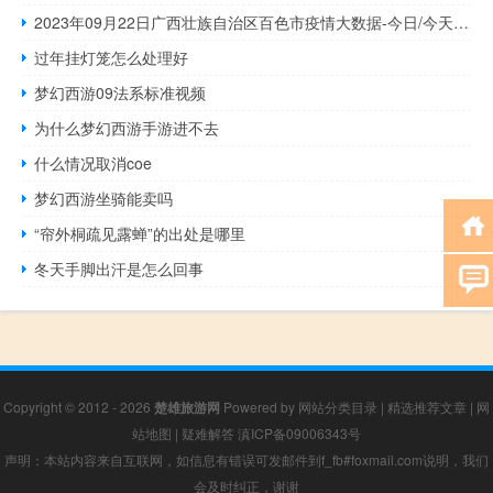
2023年09月22日广西壮族自治区百色市疫情大数据-今日/今天疫情全网搜索最新实时消息动态情况通知播报
过年挂灯笼怎么处理好
梦幻西游09法系标准视频
为什么梦幻西游手游进不去
什么情况取消coe
梦幻西游坐骑能卖吗
“帘外桐疏见露蝉”的出处是哪里
冬天手脚出汗是怎么回事
Copyright © 2012 - 2026
楚雄旅游网
Powered by
网站分类目录
|
精选推荐文章
|
网
站地图
|
疑难解答
滇ICP备09006343号
声明：本站内容来自互联网，如信息有错误可发邮件到f_fb#foxmail.com说明，我们
会及时纠正，谢谢