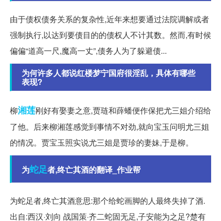
由于债权债务关系的复杂性,近年来想要通过法院调解或者
强制执行,以达到要债目的的债权人不计其数。然而,有时候
偏偏“道高一尺,魔高一丈”,债务人为了躲避债...
为何许多人都说红楼梦宁国府很淫乱，具体有哪些
表现?
湘莲
柳
刚好有娶妻之意,贾琏和薛蟠便作保把尤三姐介绍给
了他。后来柳湘莲感觉到事情不对劲,就向宝玉问明尤三姐
的情况。贾宝玉照实说尤三姐是贾珍的妻妹,于是柳。
蛇足
为
者,终亡其酒的翻译_作业帮
为蛇足者,终亡其酒意思:那个给蛇画脚的人最终失掉了酒.
出自:西汉·刘向 战国策·齐二蛇固无足,子安能为之足?楚有