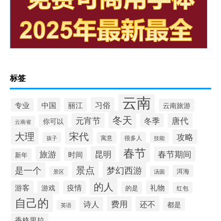
标签
云南
习俗
中国
专业
丽江
云南旅游
冬天
元宵节
唐代
冬季
你可以
云南省
大理
宋代
攻略
寓意
很多人
孩子
技能
春节
昆明
旅游
春节期间
时间
新年
景点
梦幻西游
是一个
洱海
汤圆
景区
的人
游客
疫情
礼物
游戏
的是
红包
自己的
费用
还不
诗人
都是
英语
香格里拉