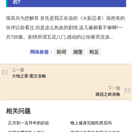
的?
很高兴为您解答 首先是我正在追的《火影忍者》虽然有的
伙伴以前看过,但是这么热血的剧情,追几遍都看不够啊!一
共720集。剧情所谓五花八门,感动的让你痛哭流涕...
网络标签：
助词
湘莲
蛇足
上一篇
大地之章 图文攻略
下一篇
疯扭之岭攻略
相关问题
正月初一去拜年的好处
晚上健身完能吃西瓜吗