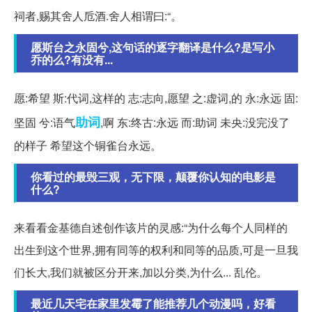
祠者,赐其舍人卮酒.舍人相谓曰:“。
愿斯台之永固兮,这句话的逐字翻译是什么?是写小
乔的么?有没有...
愿:希望 斯:代词,这样的 志:志向,愿望 之:虚词,的 永:永远 固:
助词
坚固 兮:语气
,啊 东:终古:永远 而:助词 未央:没完没了
的样子 希望这个铜雀台永远。
你看过的最毁三观，无下限，颠覆你认知的电影是
什么?
来看看金基德自述创作该片的灵感:“为什么每个人同样的
出生到这个世界,拥有同等的权利和同等的品质,可是一旦我
们长大,我们就被区分开来,加以分类,为什么... 乱伦。
最近几天宅在家里发霉了能推荐几个动漫吗，好看