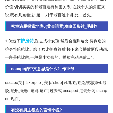
价值,切切实实的和老百姓有利害关系! 在我个人的角度来
说,我有几点看法: 第一,对于老百姓来讲,比... 首先。
密室逃脱探索地库6(黄金诅咒)攻略回形针_毛刷?
护身符
1.伪造了
后,去找小女孩,然后会看到哈比,将伪造的
护身符给哈比。给了哈比护身符后,接下来会播放两段动画,
一段是哈比的,一段是小女孩的。播放完动画后... 1。
escape的中文意思是什么?_作业帮
escape英 [ɪ'skeɪp; e-] 美 [ə'skep] vt.逃避,避免;被忘掉vi.逃
脱;避开;溜走n.逃跑;逃亡[ 过去式 escaped 过去分词 escap
ed 现在。
有没有男主很皮的言情小说?