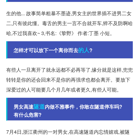
生的他... 故事简单粗暴不墨迹,男女主的世界插不进男二女
二,只有彼此懂。毒舌的男主一言不合就开车,猝不及防啊哈
哈,不过我喜欢~ 3,书名:《挚野》 作者:丁墨 小短。
的人
怎样才可以放下一个离你而去
?
有些人一旦离开了就永远都不必再等了,缘分就是这样,兜兜
转转是你的还会回来不是你的再强求也都会离开。要放下
深爱过的人可能要几个月几年或者更久,有些人可能。
隧道
男女高速
内做不雅事件，你敢在隧道停车吗?
有什么危害?
7月4日,浙江衢州的一对男女,在高速隧道内忘情嬉戏,被隧