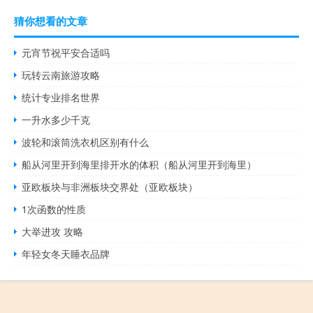
猜你想看的文章
元宵节祝平安合适吗
玩转云南旅游攻略
统计专业排名世界
一升水多少千克
波轮和滚筒洗衣机区别有什么
船从河里开到海里排开水的体积（船从河里开到海里）
亚欧板块与非洲板块交界处（亚欧板块）
1次函数的性质
大举进攻 攻略
年轻女冬天睡衣品牌