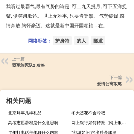
我听过最霸气,最有气势的诗是: 可上九天揽月, 可下五洋捉
鳖, 谈笑凯歌还。 世上无难事, 只要肯登攀。 气势磅礴,感
情奔放,胸怀豪迈。这就是新中国开国领袖... 在。
网络标签：
护身符
的人
隧道
上一篇
盟军敢死队2 攻略
下一篇
爱情公寓攻略
相关问题
北京拜年几样礼品
冬天赏花不会冷吧
高考志愿滑档是什么意思啊
网上银行如何转账（网上银行如何转账）
过年打电话拜年聊什么内容
“都城如旧”的出处是哪里