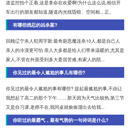
道监控拍个正着,这是拿命在欢爱啊!为什么这么说,相信开
车出行的朋友都知道,隧道内光线昏暗、空间相... 正。
有哪些残忍的凶杀案?
回顾辽宁杀人犯周宇新:最奇葩恶魔连杀10人,都是自己人
亲人的冷漠更可怕 亲人大多都是给人们带来温暖的,尤其是
家人,不管在外面受到多大委屈苦难,有家人的陪...
你见过的最令人尴尬的事儿有哪些?
你见过的最令人尴尬的事有哪些? 提起最尴尬的事,不由让
我想起了高二的那个下午…… 那天因为天气比较热,第三节
又是自习课,老师不在,我同桌就偷偷溜出去给我...
你听过的最霸气，最有气势的一句诗词是什么?