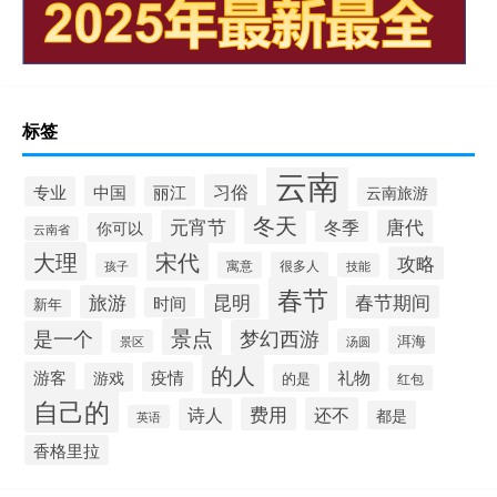
标签
云南
习俗
中国
专业
丽江
云南旅游
冬天
元宵节
唐代
冬季
你可以
云南省
大理
宋代
攻略
寓意
很多人
孩子
技能
春节
昆明
旅游
春节期间
时间
新年
景点
梦幻西游
是一个
洱海
汤圆
景区
的人
游客
疫情
礼物
游戏
的是
红包
自己的
费用
还不
诗人
都是
英语
香格里拉