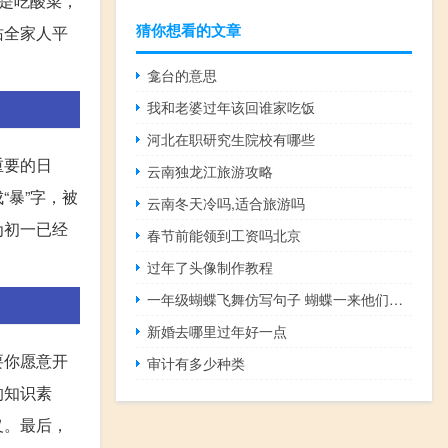
是吃酸菜，
猜你想看的文章
佑全家人平
龛台的意思
我和老婆过年该回谁家吃饭
河北在职研究生院校有哪些
重要的日
云南独龙江旅游攻略
暴”字，被
云南冬天冷吗,适合旅游吗
为初一已经
春节前能领到工资吗北京
过年了头像制作教程
一年级蝴蝶飞舞仿写句子 蝴蝶一来他们仿写句子
新婚去哪里过年好一点
要你愿意开
审计有多少种类
的知识素
义。最后，