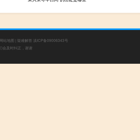
网站地图
|
疑难解答
滇ICP备09006343号
，我们会及时纠正，谢谢