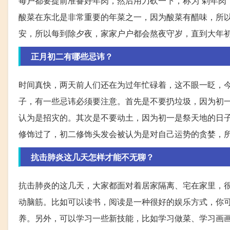
每户都要提前准备好年肉，然后用刀砍一下，称为“剁年肉
酸菜在东北是非常重要的年菜之一，因为酸菜有醋味，所
安，所以每到除夕夜，家家户户都会熬夜守岁，直到大年
正月初二有哪些忌讳？
时间真快，两天前人们还在为过年忙碌着，这不眼一眨，
子，有一些忌讳必须要注意。首先是不要扔垃圾，因为初一
认为是招灾的。其次是不要动土，因为初一是祭天地的日
修饰过了，初二修饰头发会被认为是对自己运势的贪婪，
抗击肺炎这几天怎样才能不无聊？
抗击肺炎的这几天，大家都面对着居家隔离、宅在家里，
动脑筋。比如可以读书，阅读是一种很好的娱乐方式，你
养。另外，可以学习一些新技能，比如学习做菜、学习画