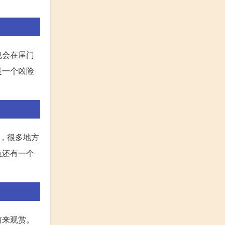
也会在屋门
是一个凶险
，很多地方
鱼还有一个
前来观赏。