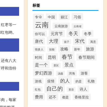
标签
习俗
中国
专业
丽江
云南
、红枣等一
云南旅游
云南省
和红包哟。
冬天
元宵节
冬季
你可以
大理
宋代
唐代
寓意
孩子
攻略
旅游
新年
很多人
技能
春节
昆明
春节期间
时间
，还有八大
景点
是一个
景区
了呼和浩特
梦幻西游
游客
洱海
汤圆
的人
疫情
礼物
游戏
的是
自己的
诗人
红包
英语
费用
还不
香格里拉
都是
年肉，每家