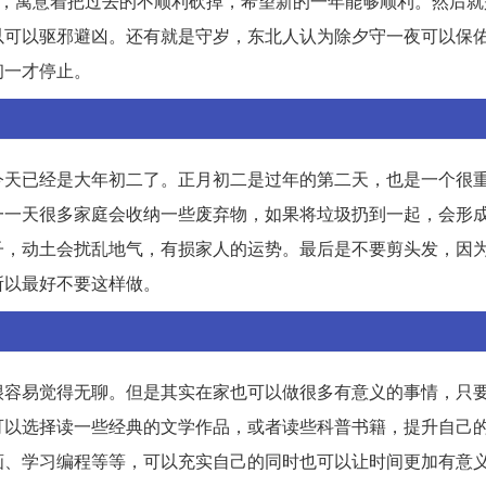
”，寓意着把过去的不顺利砍掉，希望新的一年能够顺利。然后就
以可以驱邪避凶。还有就是守岁，东北人认为除夕守一夜可以保
初一才停止。
今天已经是大年初二了。正月初二是过年的第二天，也是一个很
一天很多家庭会收纳一些废弃物，如果将垃圾扔到一起，会形成“
子，动土会扰乱地气，有损家人的运势。最后是不要剪头发，因
所以最好不要这样做。
很容易觉得无聊。但是其实在家也可以做很多有意义的事情，只
可以选择读一些经典的文学作品，或者读些科普书籍，提升自己
画、学习编程等等，可以充实自己的同时也可以让时间更加有意