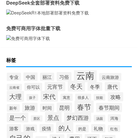
DeepSeek全套部署资料免费下载
免费可商用字体批量下载
标签
云南
习俗
中国
专业
丽江
云南旅游
冬天
元宵节
唐代
冬季
你可以
云南省
大理
宋代
攻略
寓意
很多人
孩子
技能
春节
昆明
旅游
春节期间
时间
新年
景点
梦幻西游
是一个
洱海
汤圆
景区
的人
游客
疫情
礼物
游戏
的是
红包
自己的