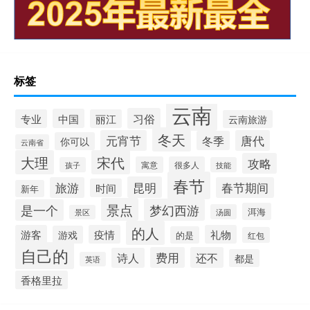
标签
云南
习俗
中国
专业
丽江
云南旅游
冬天
元宵节
唐代
冬季
你可以
云南省
大理
宋代
攻略
寓意
很多人
孩子
技能
春节
昆明
旅游
春节期间
时间
新年
景点
梦幻西游
是一个
洱海
汤圆
景区
的人
游客
疫情
礼物
游戏
的是
红包
自己的
费用
还不
诗人
都是
英语
香格里拉