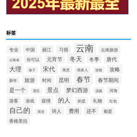
标签
云南
习俗
中国
专业
丽江
云南旅游
冬天
元宵节
唐代
冬季
你可以
云南省
大理
宋代
攻略
寓意
很多人
孩子
技能
春节
昆明
旅游
春节期间
时间
新年
景点
梦幻西游
是一个
洱海
汤圆
景区
的人
游客
疫情
礼物
游戏
的是
红包
自己的
费用
还不
诗人
都是
英语
香格里拉