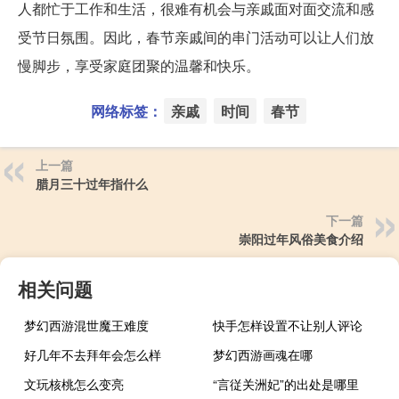
人都忙于工作和生活，很难有机会与亲戚面对面交流和感
受节日氛围。因此，春节亲戚间的串门活动可以让人们放
慢脚步，享受家庭团聚的温馨和快乐。
网络标签：
亲戚
时间
春节
上一篇
腊月三十过年指什么
下一篇
崇阳过年风俗美食介绍
相关问题
梦幻西游混世魔王难度
快手怎样设置不让别人评论
好几年不去拜年会怎么样
梦幻西游画魂在哪
文玩核桃怎么变亮
“言従关洲妃”的出处是哪里