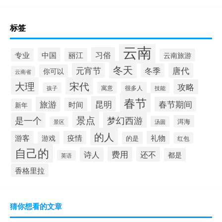
标签
云南
习俗
中国
专业
丽江
云南旅游
冬天
元宵节
唐代
冬季
你可以
云南省
大理
宋代
攻略
寓意
很多人
孩子
技能
春节
昆明
旅游
春节期间
时间
新年
景点
梦幻西游
是一个
洱海
汤圆
景区
的人
游客
疫情
礼物
游戏
的是
红包
自己的
费用
还不
诗人
都是
英语
香格里拉
猜你想看的文章