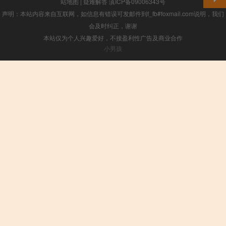
站地图
|
疑难解答
滇ICP备09006343号
声明：本站内容来自互联网，如信息有错误可发邮件到f_fb#foxmail.com说明，我们
会及时纠正，谢谢
本站仅为个人兴趣爱好，不接盈利性广告及商业合作
小男孩