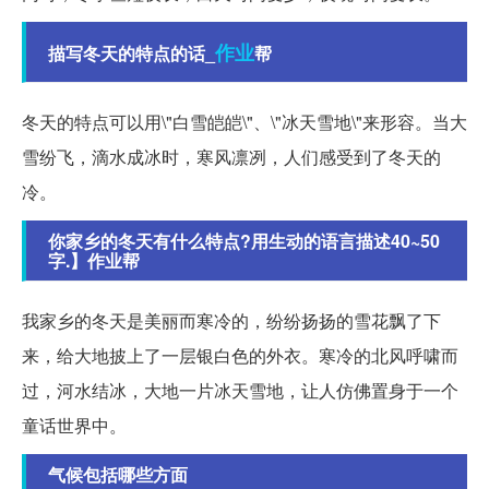
作业
描写冬天的特点的话_
帮
冬天的特点可以用\"白雪皑皑\"、\"冰天雪地\"来形容。当大
雪纷飞，滴水成冰时，寒风凛冽，人们感受到了冬天的
冷。
你家乡的冬天有什么特点?用生动的语言描述40~50
字.】作业帮
我家乡的冬天是美丽而寒冷的，纷纷扬扬的雪花飘了下
来，给大地披上了一层银白色的外衣。寒冷的北风呼啸而
过，河水结冰，大地一片冰天雪地，让人仿佛置身于一个
童话世界中。
气候包括哪些方面