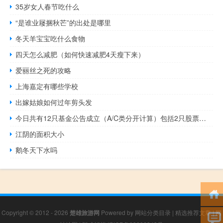
35岁女人春节吃什么
“是谁业屦捆秋芒”的出处是哪里
冬天羊宝宝吃什么食物
四天怎么减肥（如何快速减肥4天瘦下来）
爱丽丝之死的攻略
上海嘉定有哪些学校
出嫁姑娘如何过年剪头发
今日共有12只基金公告成立（A/C类分开计算）包括2只股票型基金、3只混合型基金、5只债券型基金和2只QDII基金（21财经）
江阴的面积大小
鹅冬天下水吗
Copyright © 2012 - 2026
楚雄旅游网
Powered by
网站分类目录
|
精选推荐文章
|
网