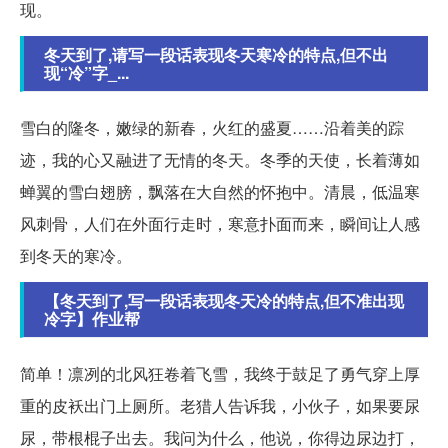
现。
冬天到了,请写一段话表现冬天寒冷的特点,但不出
现“冷”字_...
雪白的隆冬，嫩绿的新春，火红的盛夏……沿着美的踪
迹，我的心又融进了无情的冬天。冬季的天使，长着薄如
蝉翼的雪白翅膀，飘落在大自然的怀抱中。清晨，低温寒
风刺骨，人们在外面行走时，寒意扑面而来，瞬间让人感
到冬天的寒冷。
【冬天到了,写一段话表现冬天冷的特点,但不准出现
冷字】作业帮
简单！凛冽的北风狂卷着飞雪，我终于鼓足了勇气穿上厚
重的皮袄出门上厕所。老猎人告诉我，小伙子，如果要尿
尿，带根棍子出去。我问为什么，他说，你得边尿边打，