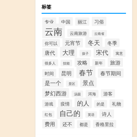
标签
习俗
中国
专业
丽江
云南
云南旅游
云南省
冬天
元宵节
冬季
你可以
大理
宋代
唐代
寓意
孩子
攻略
旅游
新年
很多人
技能
春节
昆明
春节期间
时间
景点
是一个
景区
梦幻西游
游客
洱海
汤圆
的人
疫情
礼物
游戏
的是
自己的
诗人
红包
英语
费用
还不
香格里拉
都是